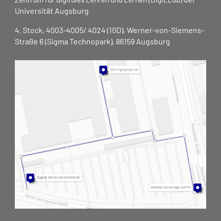
Universität Augsburg
4. Stock, 4003-4005/ 4024 (10D), Werner-von-Siemens-
Straße 6 (Sigma Technopark), 86159 Augsburg