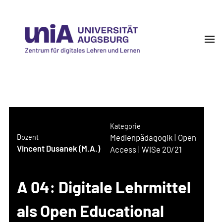
Skip
to
content
(Press
Enter)
DigiLLab
Zentrum für digitales Lehren und Lernen
Kategorie
Medienpädagogik
|
Open
Dozent
Vincent Dusanek (M.A.)
Access
|
WiSe 20/21
A 04: Digitale Lehrmittel
als Open Educational