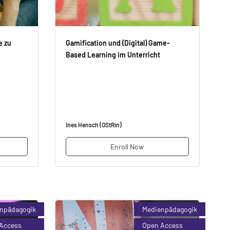
e zu
Gamification und (Digital) Game-
Based Learning im Unterricht
Ines Hensch (OStRin)
Enroll Now
npädagogik
Medienpädagogik
Access
Open Access