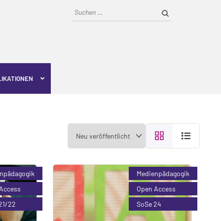
Suchen
nach:
LIKATIONEN
npädagogik
Medienpädagogik
Access
Open Access
21/22
SoSe 24