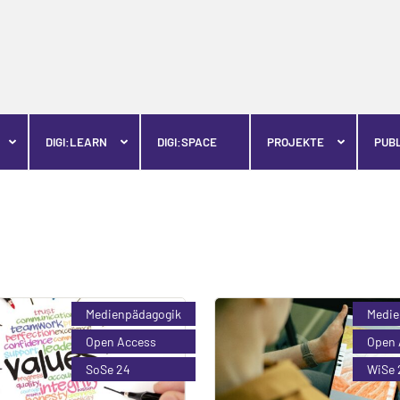
DIGI:LEARN
DIGI:SPACE
PROJEKTE
PUB
Medienpädagogik
Medie
Open Access
Open 
SoSe 24
WiSe 