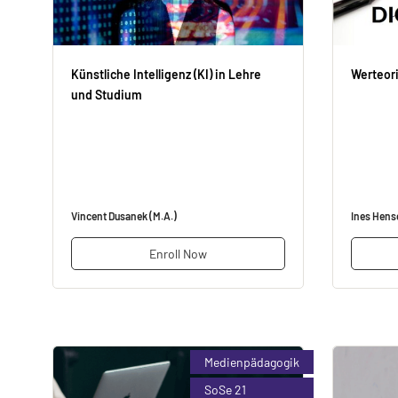
Künstliche Intelligenz (KI) in Lehre
Werteor
und Studium
Vincent Dusanek (M.A.)
Ines Hens
Enroll Now
Medienpädagogik
SoSe 21