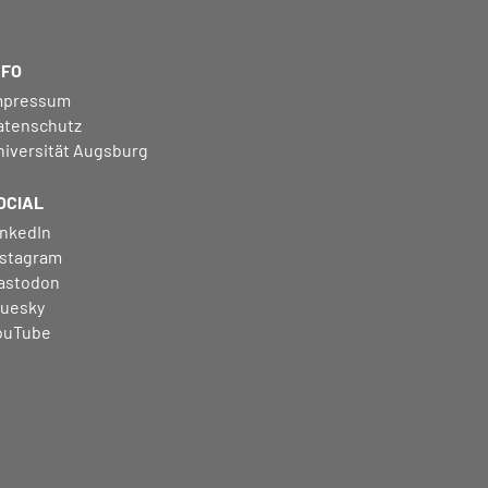
NFO
mpressum
atenschutz
niversität Augsburg
OCIAL
inkedIn
nstagram
astodon
luesky
ouTube