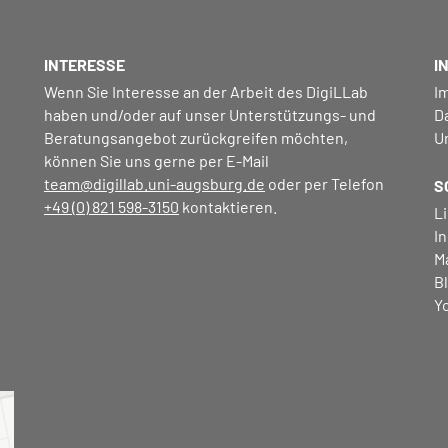
INTERESSE
I
Wenn Sie Interesse an der Arbeit des DigiLLab
I
haben und/oder auf unser Unterstützungs- und
D
Beratungsangebot zurückgreifen möchten,
U
können Sie uns gerne per E-Mail
team@digillab.uni-augsburg.de
oder per Telefon
S
+49 (0) 821 598-3150
kontaktieren.
L
I
M
B
Y