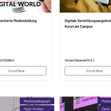
ientierte Medienbildung
Digitale Vermittlungsangebot
Kunst am Campus
ch (OStRin)
Vincent Dusanek (M.A.)
Enroll Now
Enroll Now
Medienpädagogik
Medie
Open Access
Open 