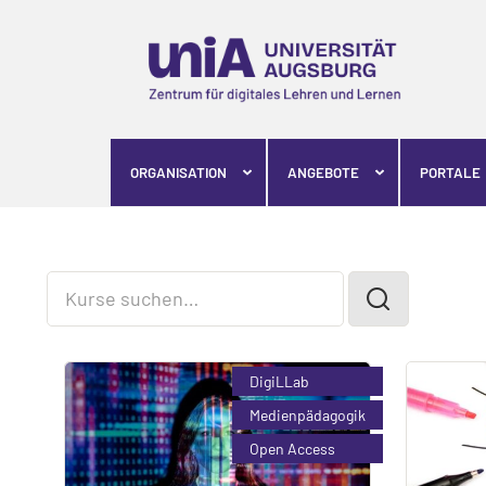
Skip
to
content
(Press
Enter)
ORGANISATION
ANGEBOTE
PORTALE
DigiLLab
Medienpädagogik
Open Access