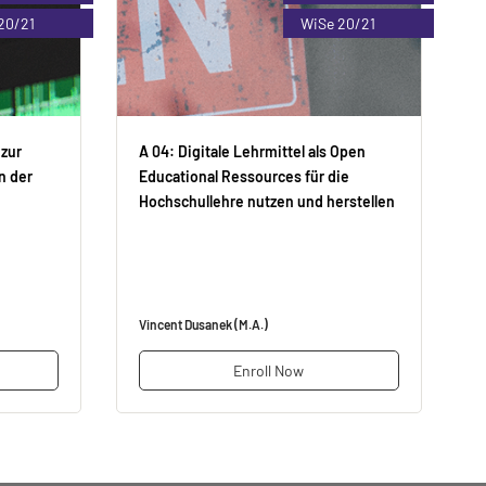
20/21
WiSe 20/21
 zur
A 04: Digitale Lehrmittel als Open
n der
Educational Ressources für die
Hochschullehre nutzen und herstellen
Vincent Dusanek (M.A.)
Enroll Now