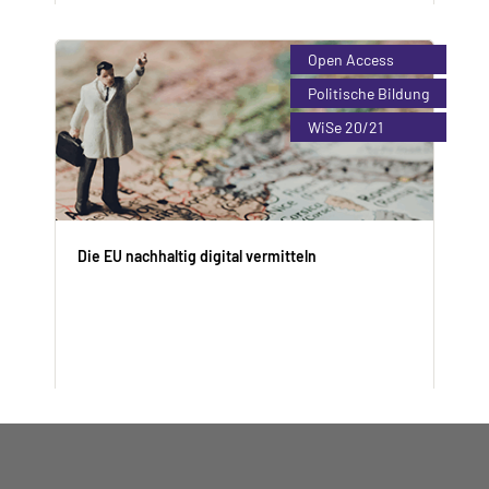
DigiLLab Universität Augsburg
Open Access
Enroll Now
Politische Bildung
WiSe 20/21
Die EU nachhaltig digital vermitteln
Vincent Dusanek (M.A.)
Enroll Now