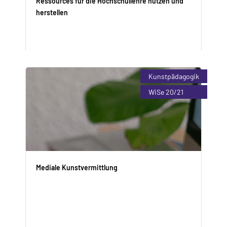
Ressources für die Hochschullehre nutzen und
herstellen
Vincent Dusanek (M.A.)
Kunstpädagogik
Enroll Now
WiSe 20/21
Mediale Kunstvermittlung