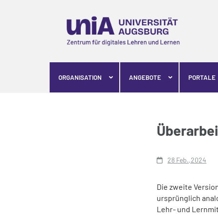
Skip
to
content
(Press
Enter)
ORGANISATION
ANGEBOTE
PORTALE
Überarbei
28 Feb.,2024
Die zweite Versio
ursprünglich anal
Lehr- und Lernmitt