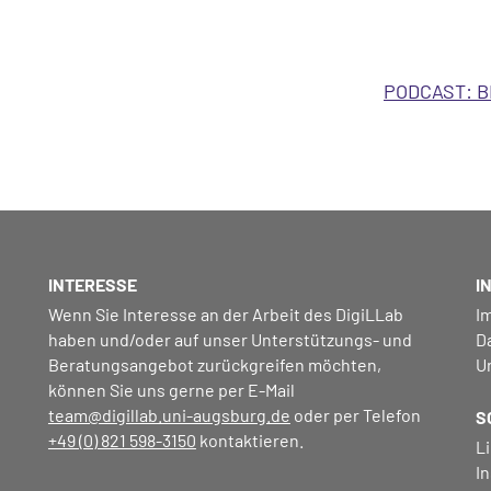
PODCAST: 
INTERESSE
I
Wenn Sie Interesse an der Arbeit des DigiLLab
I
haben und/oder auf unser Unterstützungs- und
D
Beratungsangebot zurückgreifen möchten,
U
können Sie uns gerne per E-Mail
team@digillab.uni-augsburg.de
oder per Telefon
S
+49 (0) 821 598-3150
kontaktieren.
L
I