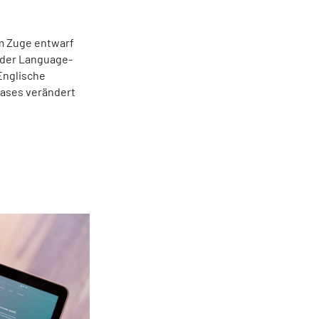
em Zuge entwarf
 der Language-
 Englische
eases verändert