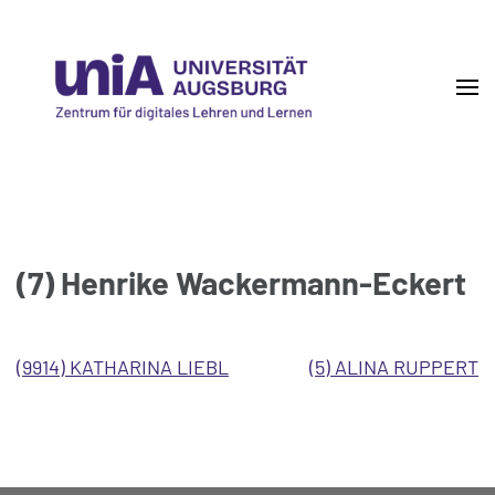
Skip
to
content
(Press
Enter)
DigiLLab
Zentrum für digitales Lehren und Lernen
(7) Henrike Wackermann-Eckert
BEITRAGSNAVIGATION
(9914) KATHARINA LIEBL
(5) ALINA RUPPERT