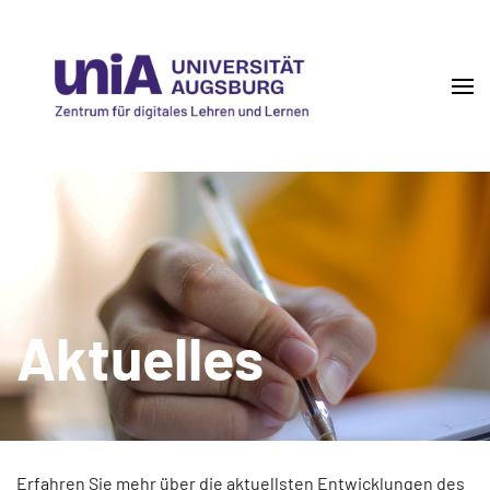
Skip
to
content
(Press
Enter)
DigiLLab
Zentrum für digitales Lehren und Lernen
Aktuelles
Erfahren Sie mehr über die aktuellsten Entwicklungen des