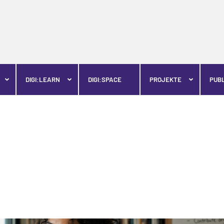
DIGI:LEARN
DIGI:SPACE
PROJEKTE
PUB
igiLLab